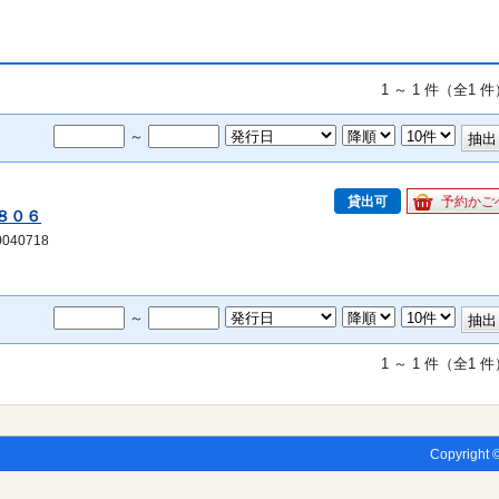
1 ～ 1 件（全1 
～
貸出可
予約かご
８０６
040718
～
1 ～ 1 件（全1 
Copyright ©