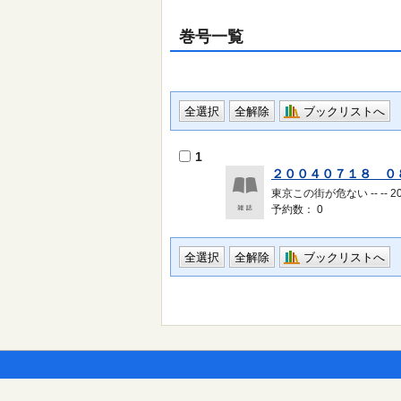
巻号一覧
ブックリストへ
1
２００４０７１８ ０
東京この街が危ない -- -- 20
予約数： 0
ブックリストへ