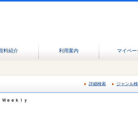
資料紹介
利用案内
マイペー
詳細検索
ジャンル検
 Ｗｅｅｋｌｙ