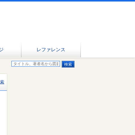
ジ
レファレンス
索