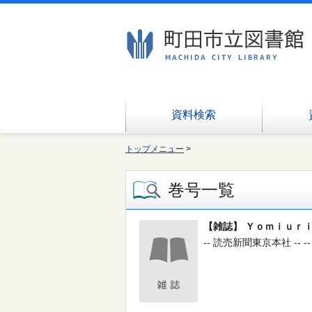
資料検索
トップメニュー
>
巻号一覧
【雑誌】 Ｙｏｍｉｕｒｉ
-- 読売新聞東京本社 -- --