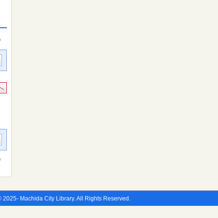
件）
へ
件）
 2025- Machida City Library. All Rights Reserved.