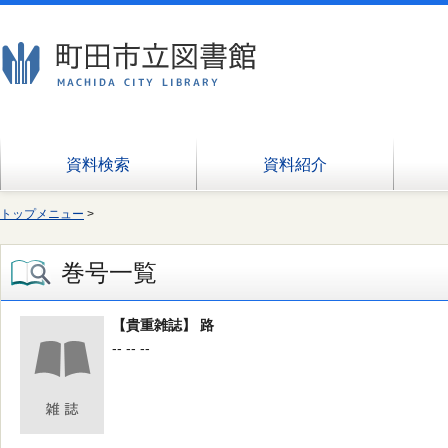
資料検索
資料紹介
トップメニュー
>
巻号一覧
【貴重雑誌】 路
-- -- --