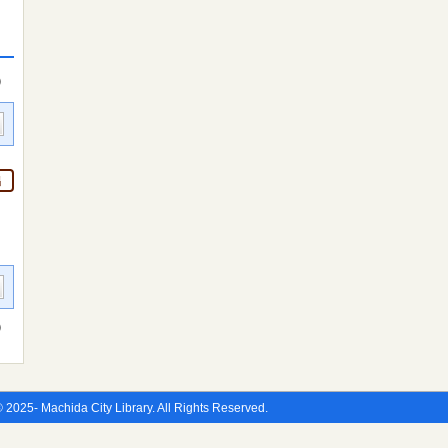
件）
出
件）
 2025- Machida City Library. All Rights Reserved.