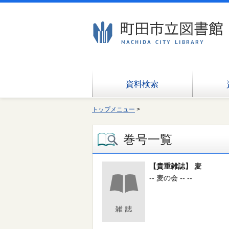
資料検索
トップメニュー
>
巻号一覧
【貴重雑誌】 麦
-- 麦の会 -- --