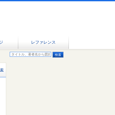
ジ
レファレンス
索